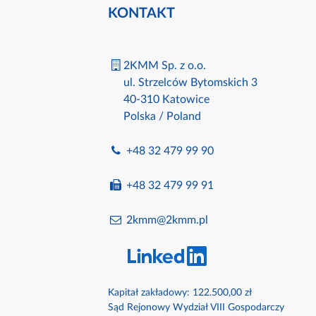
KONTAKT
2KMM Sp. z o.o.
ul. Strzelców Bytomskich 3
40-310 Katowice
Polska / Poland
+48 32 479 99 90
+48 32 479 99 91
2kmm@2kmm.pl
Kapitał zakładowy: 122.500,00 zł
Sąd Rejonowy Wydział VIII Gospodarczy