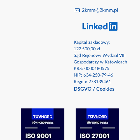
2kmm@2kmm.pl
Kapitał zakładowy:
122.500,00 zł
Sąd Rejonowy Wydział VIII
Gospodarczy w Katowicach
KRS: 0000180575​
NIP: 634-250-79-46​
Regon: 278139461
DSGVO
/
Cookies