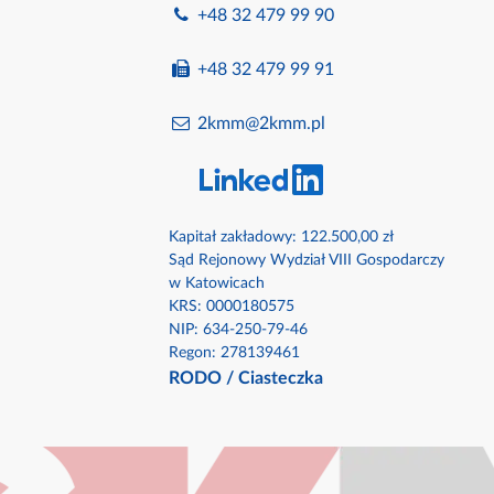
+48 32 479 99 90
+48 32 479 99 91
2kmm@2kmm.pl
Kapitał zakładowy: 122.500,00 zł
Sąd Rejonowy Wydział VIII Gospodarczy
w Katowicach
KRS: 0000180575​
NIP: 634-250-79-46​
Regon: 278139461
RODO
/
Ciasteczka