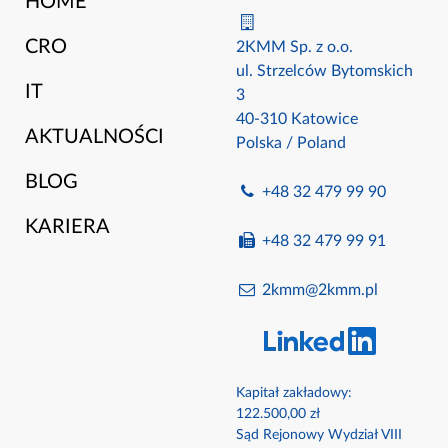
HOME
CRO
2KMM Sp. z o.o.
ul. Strzelców Bytomskich
IT
3
40-310 Katowice
AKTUALNOŚCI
Polska / Poland
BLOG
+48 32 479 99 90
KARIERA
+48 32 479 99 91
2kmm@2kmm.pl
Kapitał zakładowy:
122.500,00 zł
Sąd Rejonowy Wydział VIII