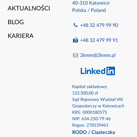
40-310 Katowice
AKTUALNOŚCI
Polska / Poland
BLOG
+48 32 479 99 90
KARIERA
+48 32 479 99 91
2kmm@2kmm.pl
Kapitał zakładowy:
122.500,00 zł
Sąd Rejonowy Wydział VIII
Gospodarczy w Katowicach
KRS: 0000180575​
NIP: 634-250-79-46​
Regon: 278139461
RODO
/
Ciasteczka